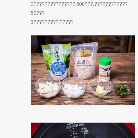
2???????????????,500???,????????????
50???
3?????????,?????