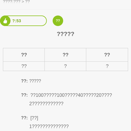
????:
???
>
??
?:53
??
?????
??
??
??
??
?
?
??:
?????
??:
??100?????100?????40?????20????
2????????????
??:
[??]
1??????????????