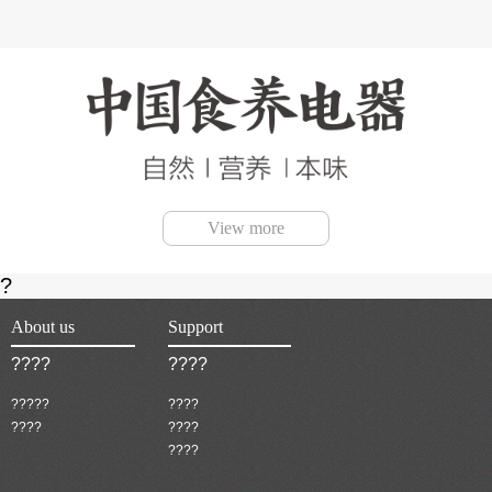
View more
?
About us
Support
????
????
?????
????
????
????
????