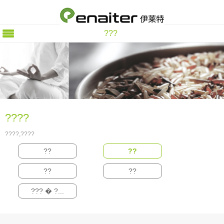
???
????
????,????
??
??
??
??
??? � ?...