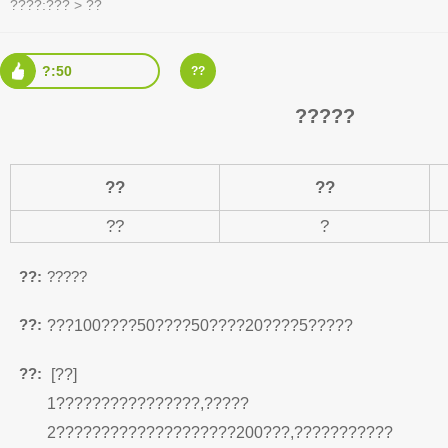
????:
???
>
??
?:50
??
?????
??
??
??
?
??:
?????
??:
???100????50????50????20????5?????
??:
[??]
1????????????????,?????
2????????????????????200???,???????????