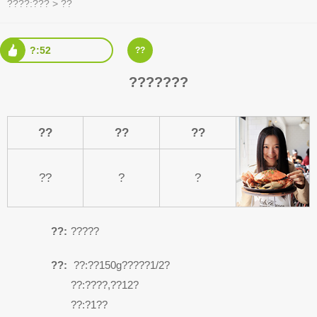
????:
???
>
??
?:52
??
???????
??
??
??
??
?
?
??:
?????
??:
??:??150g?????1/2?
??:????,??12?
??:?1??