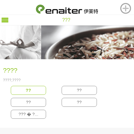
???
????
????,????
??
??
??
??
??? � ?...