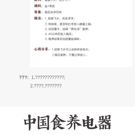
???:
1.????????????;
2.????,???????