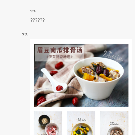
??:
??????
??: